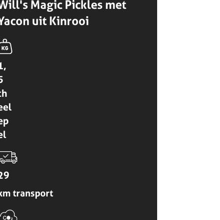
Will's Magic Pickles met
Yacon uit Kinrooi
1,
5
th
eel
ep
el
29
km transport