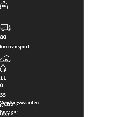
80
km transport
11
0
55
Voedingswaarden
g CO2
Energie
liter