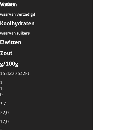
water
Vetten
waarvan verzadigd
Koolhydraten
waarvan suikers
Eiwitten
Zout
g/100g
152kcal/632kJ
1
1,
0
3.7
22,0
17,0