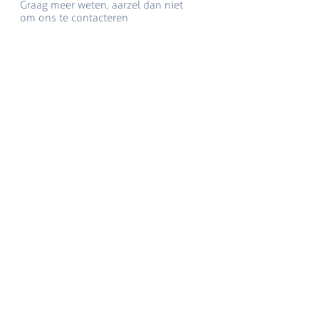
Graag meer weten, aarzel dan niet
om ons te contacteren
Voeg hier uw e-mailadres in
Bericht
Verzenden
Copyright – FXT Connect - Centrum voor innovatief
agrarisch ondernemen (CIAGO) c/o Proefcentrum
Fruitteelt vzw, 3800 Sint- Truiden – Tel
011 69 71 25