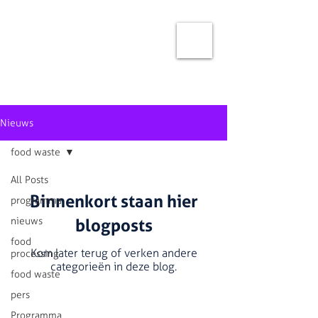
Nieuws
food waste
All Posts
Binnenkort staan hier
programma
nieuws
blogposts
food
Kom later terug of verken andere
processing
categorieën in deze blog.
food waste
pers
Programma