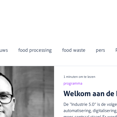
rogramma 2025
Organisatie
Partners
meer
euws
food processing
food waste
pers
26
1 minuten om te lezen
programma
Welkom aan de I
De “Industrie 5.0” is de volg
automatisering, digitalisering
mens centraal staan! Er wordt.