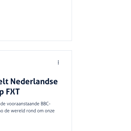
elt Nederlandse
op FXT
st de vooraanstaande BBC-
ino de wereld rond om onze