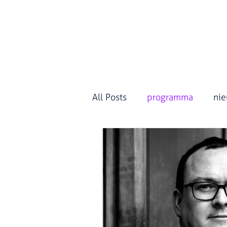
Home
P
All Posts
programma
ni
Nieuws
Programma 20