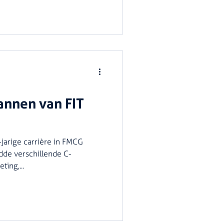
annen van FIT
-jarige carrière in FMCG
edde verschillende C-
ing,...