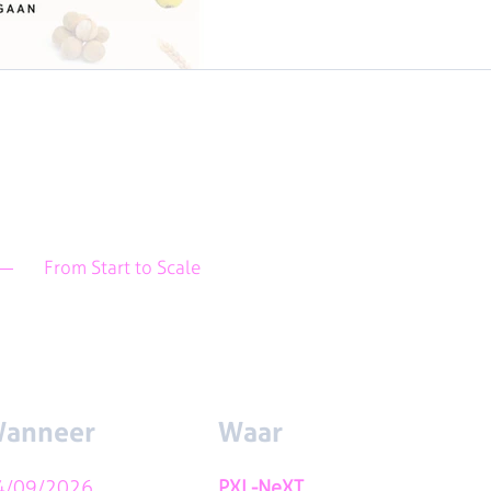
From Start to Scale
anneer
Waar
4/09/2026
PXL-NeXT