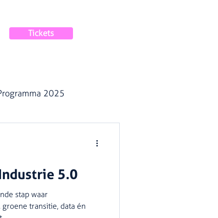
Tickets
Programma 2025
ndustrie 5.0
ende stap waar
, groene transitie, data én
..