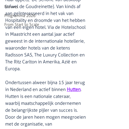
(ofwel de Goudreinette). Van kinds af 
Nieuws
aan geïnteresseerd in het vak van 
Programma 2026
Hospitality en droomde van het hebben 
From Start to Scale
van een eigen hotel. Via de Hotelschool 
in Maastricht een aantal jaar actief 
geweest in de internationale hotellerie, 
waaronder hotels van de ketens 
Radisson SAS, The Luxury Collection en 
The Ritz Carlton in Amerika, Azië en 
Europa. 
Ondertussen alweer bijna 15 jaar terug 
in Nederland en actief binnen 
Hutten
. 
Hutten is een nationale cateraar, 
waarbij maatschappelijk ondernemen 
de belangrijkste pijler van succes is. 
Door de jaren heen mogen meegroeien 
met de organisatie, van 