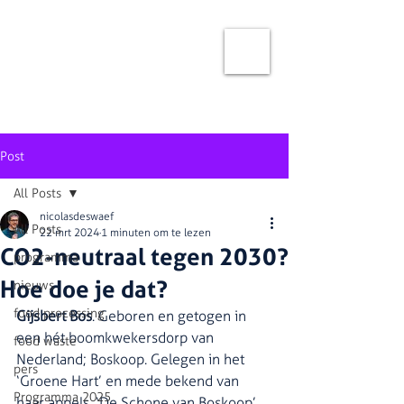
Post
All Posts
nicolasdeswaef
All Posts
22 mrt 2024
1 minuten om te lezen
CO2-neutraal tegen 2030?
programma
Hoe doe je dat?
nieuws
food processing
Gijsbert Bos
. Geboren en getogen in 
een hét boomkwekersdorp van 
food waste
Nederland; Boskoop. Gelegen in het 
pers
‘Groene Hart’ en mede bekend van 
Programma 2025
haar appels, ‘De Schone van Boskoop’ 